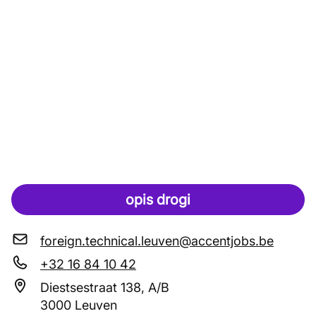
opis drogi
foreign.technical.leuven@accentjobs.be
+32 16 84 10 42
Diestsestraat 138, A/B
3000 Leuven