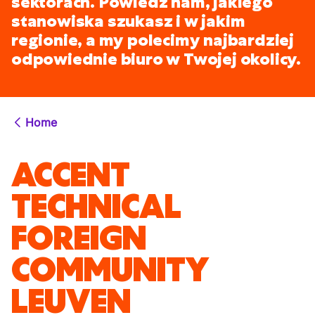
sektorach. Powiedz nam, jakiego
stanowiska szukasz i w jakim
regionie, a my polecimy najbardziej
odpowiednie biuro w Twojej okolicy.
Home
ACCENT
TECHNICAL
FOREIGN
COMMUNITY
LEUVEN