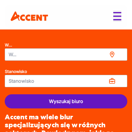
W...
Stanowisko
Wyszukaj biuro
Accent ma wiele biur
specjalizujących się w różnych