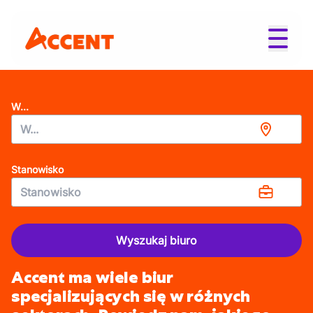
W...
Stanowisko
Wyszukaj biuro
Accent ma wiele biur
specjalizujących się w różnych