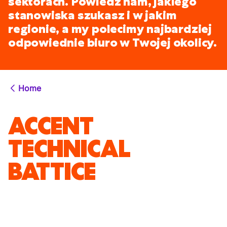
sektorach. Powiedz nam, jakiego
stanowiska szukasz i w jakim
regionie, a my polecimy najbardziej
odpowiednie biuro w Twojej okolicy.
Home
ACCENT
TECHNICAL
BATTICE