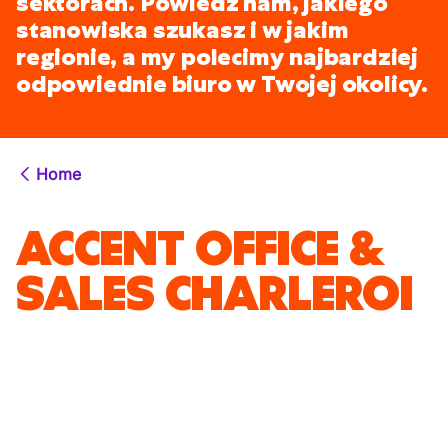
sektorach. Powiedz nam, jakiego
stanowiska szukasz i w jakim
regionie, a my polecimy najbardziej
odpowiednie biuro w Twojej okolicy.
Home
ACCENT OFFICE &
SALES CHARLEROI