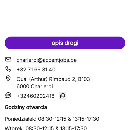
opis drogi
charleroi@accentjobs.be
+32 71 69 31 40
Quai (Arthur) Rimbaud 2, B103
6000 Charleroi
+32460202418
Godziny otwarcia
Poniedziałek
:
08:30
-
12:15
&
13:15
-
17:30
Wtorek
:
08:30
-
12:15
&
13:15
-
17:30