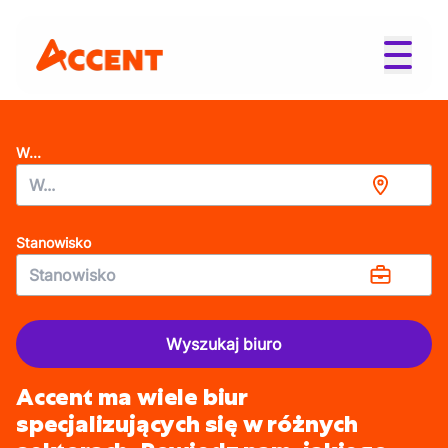
W...
Stanowisko
Wyszukaj biuro
Accent ma wiele biur
specjalizujących się w różnych