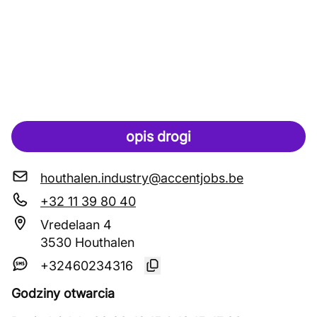
opis drogi
houthalen.industry@accentjobs.be
+32 11 39 80 40
Vredelaan 4
3530 Houthalen
+32460234316
Godziny otwarcia