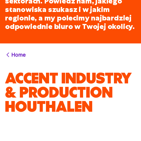
sektorach. Powiedz nam, jakiego
stanowiska szukasz i w jakim
regionie, a my polecimy najbardziej
odpowiednie biuro w Twojej okolicy.
Home
ACCENT INDUSTRY
& PRODUCTION
HOUTHALEN