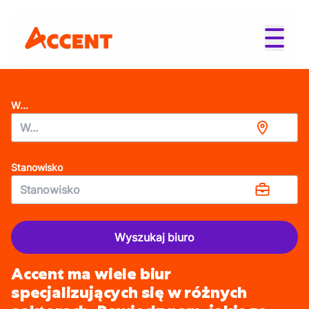
W...
Stanowisko
Wyszukaj biuro
Accent ma wiele biur
specjalizujących się w różnych