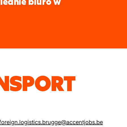
iednie biuro w
ANSPORT
foreign.logistics.brugge@accentjobs.be