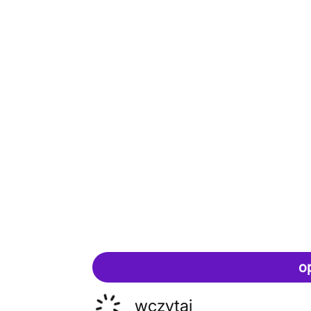
o
wczytaj