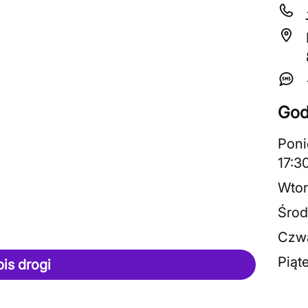
God
Poni
17:3
Wtor
Środ
Czwa
Piąt
pis drogi