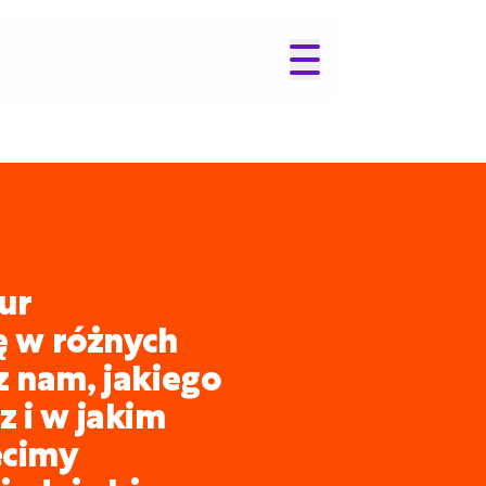
ur
ię w różnych
z nam, jakiego
 i w jakim
ecimy