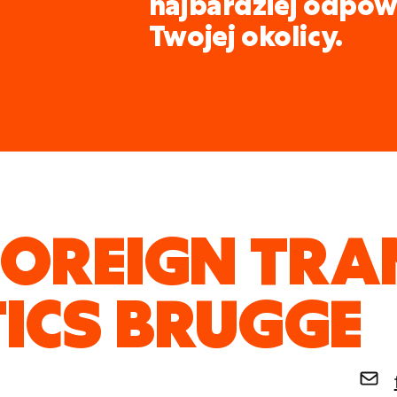
najbardziej odpow
Twojej okolicy.
FOREIGN TR
TICS BRUGGE