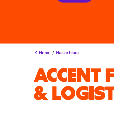
Home
/
Nasze biura
ACCENT 
& LOGIS