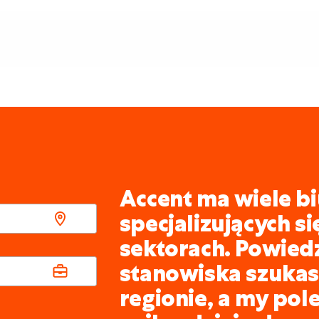
Accent ma wiele bi
specjalizujących s
sektorach. Powied
stanowiska szukasz
regionie, a my pol