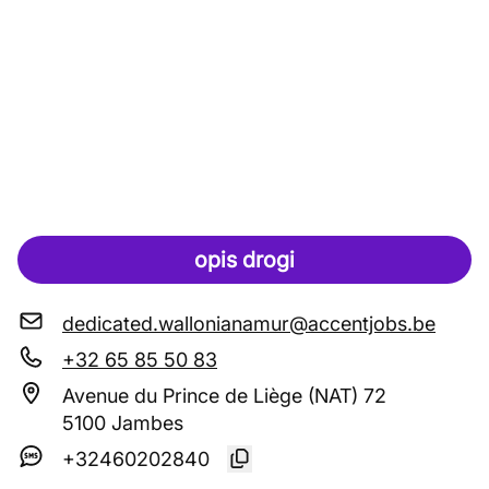
opis drogi
dedicated.wallonianamur@accentjobs.be
+32 65 85 50 83
Avenue du Prince de Liège (NAT) 72
5100 Jambes
+32460202840