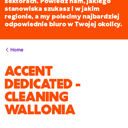
sektorach. Powiedz nam, jakiego
stanowiska szukasz i w jakim
regionie, a my polecimy najbardziej
odpowiednie biuro w Twojej okolicy.
Home
ACCENT
DEDICATED -
CLEANING
WALLONIA