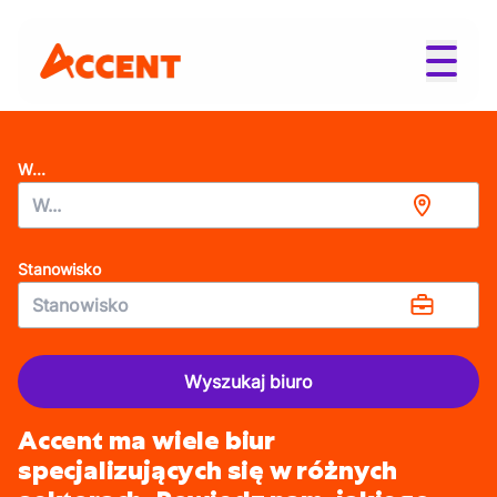
W...
Stanowisko
Wyszukaj biuro
Accent ma wiele biur
specjalizujących się w różnych