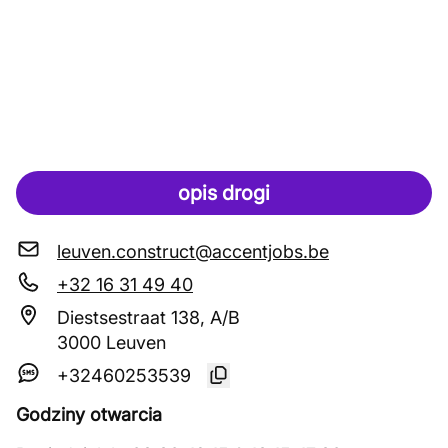
opis drogi
leuven.construct@accentjobs.be
+32 16 31 49 40
Diestsestraat 138, A/B
3000 Leuven
+32460253539
Godziny otwarcia