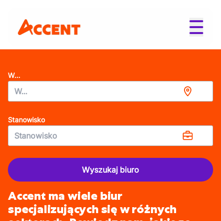
W...
Stanowisko
Wyszukaj biuro
Accent ma wiele biur
specjalizujących się w różnych