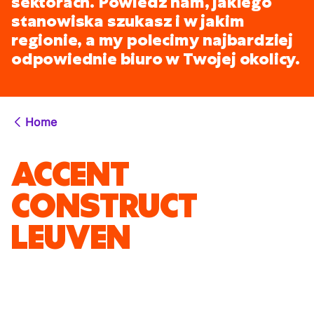
sektorach. Powiedz nam, jakiego
stanowiska szukasz i w jakim
regionie, a my polecimy najbardziej
odpowiednie biuro w Twojej okolicy.
Home
ACCENT
CONSTRUCT
LEUVEN