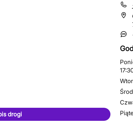
God
Poni
17:3
Wtor
Środ
Czwa
Piąt
pis drogi