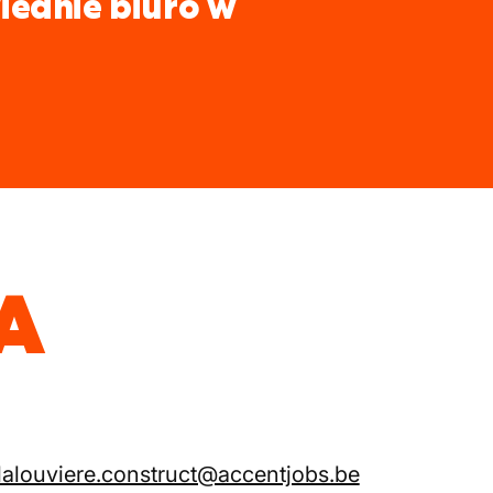
iednie biuro w
A
lalouviere.construct@accentjobs.be