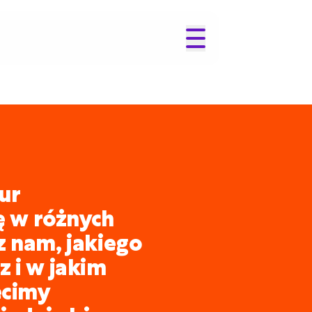
ur
ię w różnych
z nam, jakiego
 i w jakim
ecimy