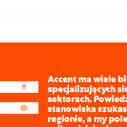
Accent ma wiele bi
specjalizujących s
sektorach. Powied
stanowiska szukasz
regionie, a my pol