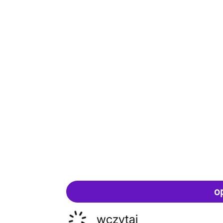
o
wczytaj