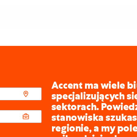
Accent ma wiele bi
specjalizujących s
sektorach. Powied
stanowiska szukasz
regionie, a my pol