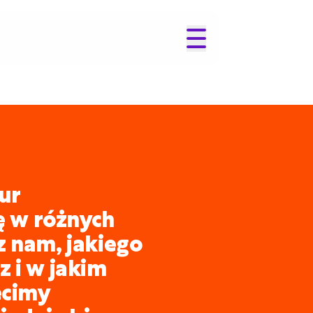
ur
ię w różnych
z nam, jakiego
 i w jakim
ecimy