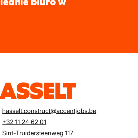
iednie biuro w
ASSELT
hasselt.construct@accentjobs.be
+32 11 24 62 01
Sint-Truidersteenweg 117