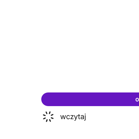
o
wczytaj