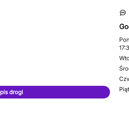
Go
Pon
17:
Wto
Śro
Czw
Pią
pis drogi