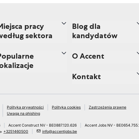
Miejsca pracy
Blog dla
według sektora
kandydatów
Popularne
O Accent
lokalizacje
Kontakt
Polityka prywatności
Polityka cookies
Zastrzeżenia prawne
Uwaga na phishing
6
Accent Construct NV - BE0887.120.626
Accent Jobs NV - BE0654.755.
+3251460500
info@accentjobs.be